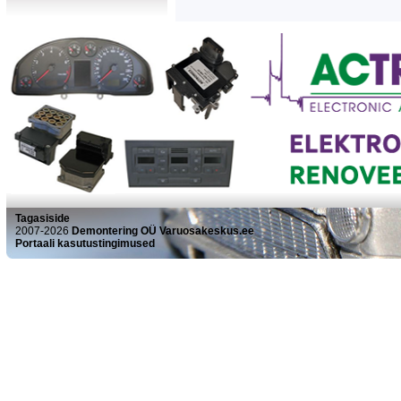
Tagasiside
2007-2026
Demontering OÜ Varuosakeskus.ee
Portaali kasutustingimused