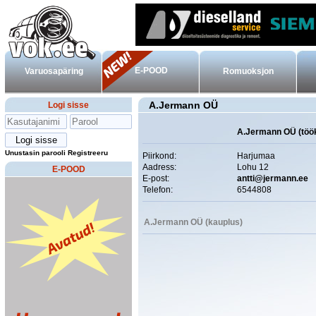
E-POOD
Varuosapäring
Romuoksjon
A.Jermann OÜ
Logi sisse
A.Jermann OÜ (töö
Unustasin parooli
Registreeru
Piirkond:
Harjumaa
Aadress:
Lohu 12
E-POOD
E-post:
antti@jermann.ee
Telefon:
6544808
A.Jermann OÜ (kauplus)