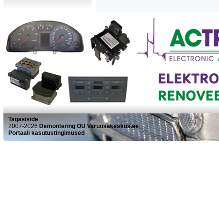
Tagasiside
2007-2026
Demontering OÜ Varuosakeskus.ee
Portaali kasutustingimused