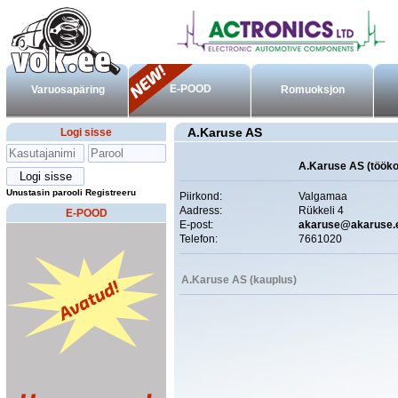
E-POOD
Varuosapäring
Romuoksjon
A.Karuse AS
Logi sisse
A.Karuse AS (töök
Unustasin parooli
Registreeru
Piirkond:
Valgamaa
Aadress:
Rükkeli 4
E-POOD
E-post:
akaruse@akaruse.
Telefon:
7661020
A.Karuse AS (kauplus)