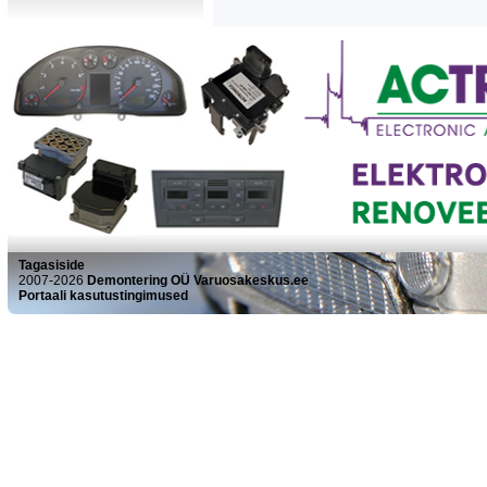
Tagasiside
2007-2026
Demontering OÜ Varuosakeskus.ee
Portaali kasutustingimused