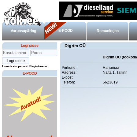
E-POOD
Varuosapäring
Romuoksjon
Digrim OÜ
Logi sisse
Digrim OÜ (töökoda
Unustasin parooli
Registreeru
Piirkond:
Harjumaa
Aadress:
Nafta 1, Tallinn
E-POOD
E-post:
Telefon:
6623619