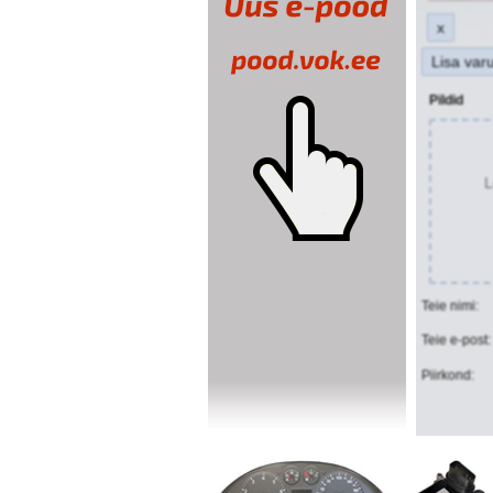
x
Lisa var
Pildid
L
Teie nimi:
Teie e-post:
Piirkond: