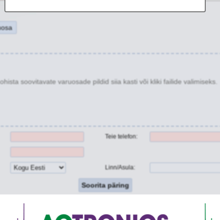
uosa
ohista soovitavate varuosade pildid siia kasti või kliki failide valimiseks.
Teie telefon:
Linn/Asula: