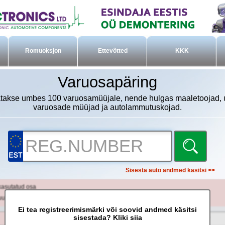
Romuoksjon
Ettevõtted
KKK
Varuosapäring
takse umbes 100 varuosamüüjale, nende hulgas maaletoojad, 
varuosade müüjad ja autolammutuskojad.
Sisesta auto andmed käsitsi >>
kasutatud osa
uut osa
Ei tea registreerimismärki või soovid andmed käsitsi
sisestada? Kliki siia