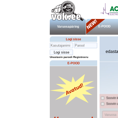
E-POOD
Varuosapäring
Logi sisse
edasta
Unustasin parooli
Registreeru
E-POOD
Soovin 
Soovin 
Varuosa