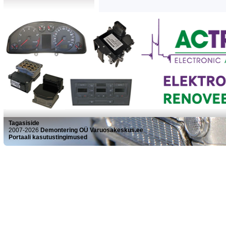
Tagasiside
2007-2026
Demontering OÜ Varuosakeskus.ee
Portaali kasutustingimused