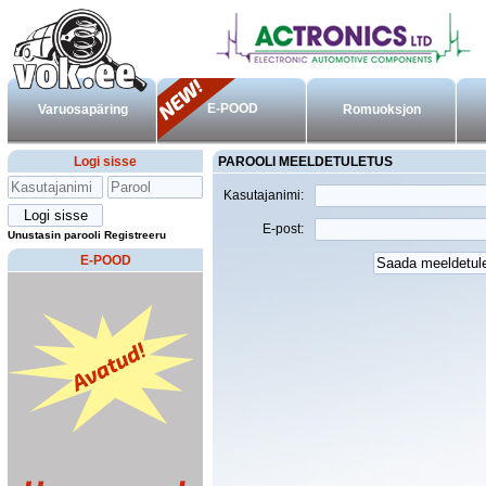
E-POOD
Varuosapäring
Romuoksjon
Logi sisse
PAROOLI MEELDETULETUS
Kasutajanimi:
E-post:
Unustasin parooli
Registreeru
E-POOD