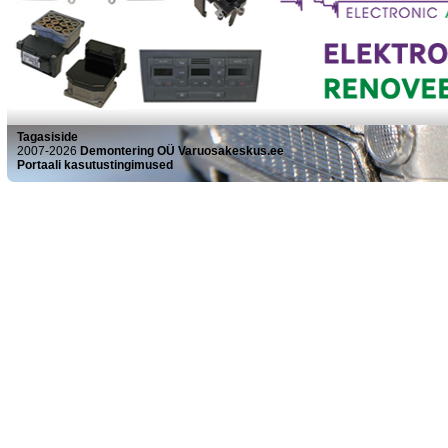
Vedelike anumad
Veepumbad/Termostaadid
Lisavarustus
Alarmid ja immod
Diferentsiaalilukud
Gaasiseadmed
GPS seadmed
Tagasiside
2007-2026
Demontering OÜ Varuosakeskus.ee
Haakekonksud
Portaali kasutustingimused
Helitehnika ja multimeedia
HF seadmed
Jalgrattahoidikud
Kaitserauad
Karterikaitsed
Katuseraamid
Kütteseadmed
Lisatuled
Rehvid ja veljed
Rummulukud
Suusaboksid
Tuuning (disain)
Tuuning (mootor ja pidurid)