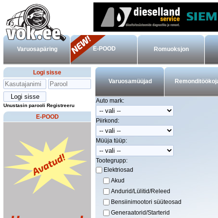
E-POOD
Varuosapäring
Romuoksjon
Logi sisse
Varuosamüüjad
Remonditöökoj
Auto mark:
Unustasin parooli
Registreeru
E-POOD
Piirkond:
Müüja tüüp:
Tootegrupp:
Elektriosad
Akud
Andurid/Lülitid/Releed
Bensiinimootori süüteosad
Generaatorid/Starterid