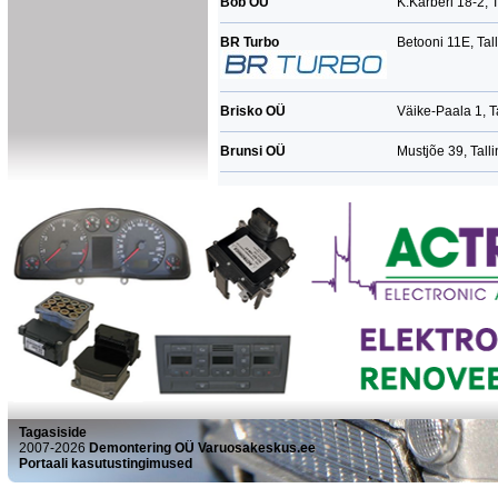
Bob OÜ
K.Kärberi 18-2, T
BR Turbo
Betooni 11E, Tal
Brisko OÜ
Väike-Paala 1, T
Brunsi OÜ
Mustjõe 39, Tall
Tagasiside
2007-2026
Demontering OÜ Varuosakeskus.ee
Portaali kasutustingimused