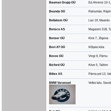
Korrosioonitõrje
Bauman Grupp OÜ
Ed.Ahrensi 10-1
Plastdetailide parandus
Beanda OÜ
Rahumäe, Räpin
Radiaatorite parandus
Roolivõimendite parandus
Bellakem OÜ
Lao 19, Maardu
Pidurite remont
Istmete/Polstrite parandus
Bensco AS
Magasini 31B, Ta
Klaaside kiletamine
Benser OÜ
Kirsi 7, Jõgeva
Turbo remont
Diiselmootori toitesüsteemi remont
Bevi AT OÜ
Kõljala küla
Generaatorite/Starterite remont
Bevos OÜ
Gaasiseadmete paigaldus/remont
Vingi 9, Pärnu
Koormakatete valmistamine/remont
Bicford OÜ
Kiive 5, Tallinn
Mõlkide väljavõtmine
Autonaha parandus
Biltex AS
Pärna pst 13, Va
Ostueelne kontroll
BMW Varuosad
Vetka talu, Saus
Turbokompressorite balansseerimine
Turbode tuuning