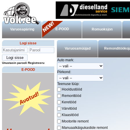
E-POOD
Varuosapäring
Romuoksjon
Logi sisse
Varuosamüüjad
Remonditöökoj
Auto mark:
Unustasin parooli
Registreeru
E-POOD
Piirkond:
Teenuse tüüp:
Hooldustööd
Remonttööd
Keretööd
Värvitööd
Klaasitööd
Mootorite remont
Manuaalkäigukastide remont