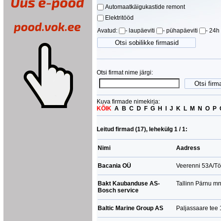
Automaatkäigukastide remont
Elektritööd
Alarmid/Immod
Avatud:
- laupäeviti
- pühapäeviti
- 24h
Helitehnika
Rehvitööd
Summutajate tööd
Tuuning
Otsi firmat nime järgi:
Sildade reguleerimine
Bensiinimootorite diagnostika
Kuva firmade nimekirja:
Diiselmootorite diagnostika
KÕIK
A
B
C
D
F
G
H
I
J
K
L
M
N
O
P
Haakekonksude paigaldus
Karterikaitsete paigaldus
Leitud firmad (17), lehekülg 1 / 1:
HF paigaldus
Nimi
Turvavarustuse paigaldus
Aadress
Õlivahetus
Bacania OÜ
Veerenni 53A/Töö
Avariijärgne remont
Salongi eelsoojenduste paigaldus
Bakt Kaubanduse AS-
Tallinn Pärnu mn
Bosch service
Lisaseadmete paigaldus
Sõidukite ümberehitus
Baltic Marine Group AS
Paljassaare tee 1
Kliimaseadmete remont