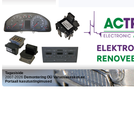
Tagasiside
2007-2026
Demontering OÜ Varuosakeskus.ee
Portaali kasutustingimused