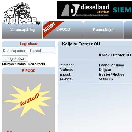
E-POOD
Varuosapäring
Romuoksjon
Koljaku Trester OÜ
Logi sisse
Koljaku Trester OÜ 
Unustasin parooli
Registreeru
Piirkond:
Lääne-Virumaa
Aadress:
Koljaku
E-POOD
E-post:
trester@hot.ee
Telefon:
5089002