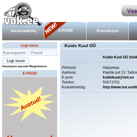
E-POOD
Varuosapäring
Romuoksjon
Kuido Kuul OÜ
Logi sisse
Kuido Kuul OÜ (töö
Unustasin parooli
Registreeru
Piirkond:
Harjumaa
Aadress:
Paplite pst 13, Tallin
E-POOD
E-post:
kuidokuul@hot.ee
Telefon:
55673701
Kodulehekülg:
http://www.hot.ee/di