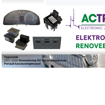
Tagasiside
2007-2026
Demontering OÜ Varuosakeskus.ee
Portaali kasutustingimused