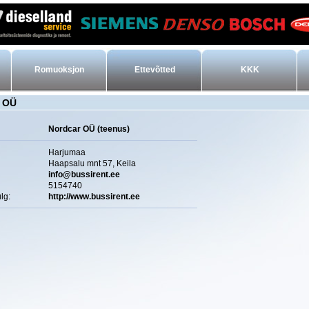
Romuoksjon
Ettevõtted
KKK
r OÜ
Nordcar OÜ (teenus)
Harjumaa
Haapsalu mnt 57, Keila
info@bussirent.ee
5154740
lg:
http://www.bussirent.ee