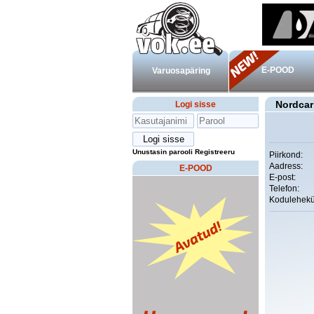
E-POOD
Varuosapäring
Nordca
Logi sisse
Unustasin parooli
Registreeru
Piirkond:
Aadress:
E-POOD
E-post:
Telefon:
Kodulehekü